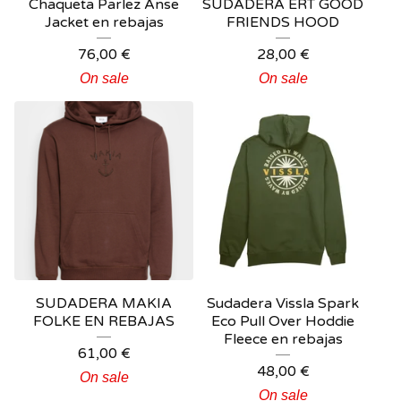
Chaqueta Parlez Anse
SUDADERA ERT GOOD
Jacket en rebajas
FRIENDS HOOD
76,00
€
28,00
€
On sale
On sale
SUDADERA MAKIA
Sudadera Vissla Spark
FOLKE EN REBAJAS
Eco Pull Over Hoddie
Fleece en rebajas
61,00
€
48,00
€
On sale
On sale