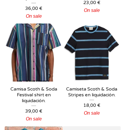
23,00
€
36,00
€
On sale
On sale
Camisa Scoth & Soda
Camiseta Scoth & Soda
Festival shirt en
Stripes en liquidación.
liquidación.
18,00
€
39,00
€
On sale
On sale