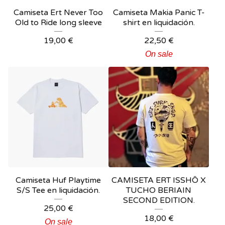
Camiseta Ert Never Too
Camiseta Makia Panic T-
Old to Ride long sleeve
shirt en liquidación.
19,00
€
22,50
€
On sale
Camiseta Huf Playtime
CAMISETA ERT ISSHŌ X
S/S Tee en liquidación.
TUCHO BERIAIN
SECOND EDITION.
25,00
€
18,00
€
On sale