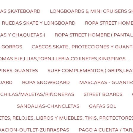
LAS SKATEBOARD
LONGBOARDS & MINI CRUISERS S
RUEDAS SKATE Y LONGBOARD
ROPA STREET HOMBR
AS Y CHAQUETAS )
ROPA STREET HOMBRE ( PANTALO
I GORROS
CASCOS SKATE , PROTECCIONES Y GUANT
AS EJE,LIJAS,TORNILLERIA,COJINETES,KINGPINGS....
PINES-GUANTES
SURF COMPLEMENTOS ( GRIPS,LEA
OARD
ROPA SNOWBOARD
MASCARAS - GUANTE
CHILAS/MALETAS/RIÑONERAS
STREET BOARDS
SANDALIAS-CHANCLETAS
GAFAS SOL
TES, RELOJES, LIBROS Y MUEBLES, TIKIS, PROTECTORE
DACION-OUTLET-ZURRASPAS
PAGO A CUENTA / TAR