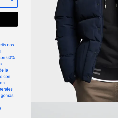
tts nos
s
 con 60%
a.
de la
re con
con
aterales
n gomas
a