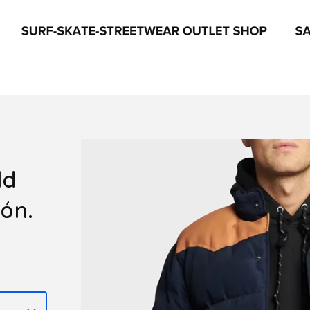
ld
ión.