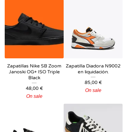
Zapatillas Nike SB Zoom
Zapatilla Diadora N9002
Janoski OG+ ISO Triple
en liquidación.
Black
85,00
€
48,00
€
On sale
On sale