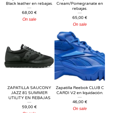
Black leather en rebajas.
Cream/Pomegranate en
rebajas.
68,00
€
65,00
€
On sale
On sale
ZAPATILLA SAUCONY
Zapatilla Reebok CLUB C
JAZZ 81 SUMMER
CARDI V2 en liquidación.
UTILITY EN REBAJAS
46,00
€
59,00
€
On sale