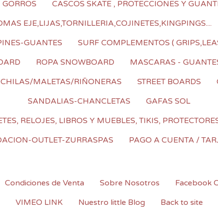
I GORROS
CASCOS SKATE , PROTECCIONES Y GUANT
AS EJE,LIJAS,TORNILLERIA,COJINETES,KINGPINGS....
PINES-GUANTES
SURF COMPLEMENTOS ( GRIPS,LEA
OARD
ROPA SNOWBOARD
MASCARAS - GUANTE
CHILAS/MALETAS/RIÑONERAS
STREET BOARDS
SANDALIAS-CHANCLETAS
GAFAS SOL
TES, RELOJES, LIBROS Y MUEBLES, TIKIS, PROTECTORE
DACION-OUTLET-ZURRASPAS
PAGO A CUENTA / TAR
Condiciones de Venta
Sobre Nosotros
Facebook Of
VIMEO LINK
Nuestro little Blog
Back to site