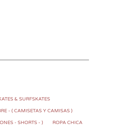
KATES & SURFSKATES
E - ( CAMISETAS Y CAMISAS )
NES - SHORTS - )
ROPA CHICA