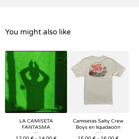
You might also like
LA CAMISETA
Camisetas Salty Crew
FANTASMA
Boys en liquidación
12,00
€
-
14,00
€
15,00
€
-
16,00
€