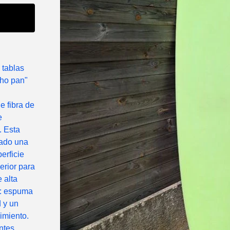
tablas
cho pan"
e fibra de
e
. Esta
tado una
perficie
erior para
 alta
: espuma
 y un
imiento.
ntes