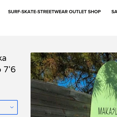
ka
 7'6