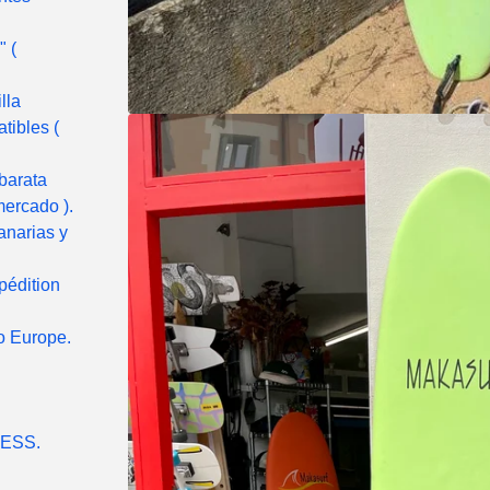
" (
lla
tibles (
barata
mercado ).
anarias y
pédition
to Europe.
ESS.