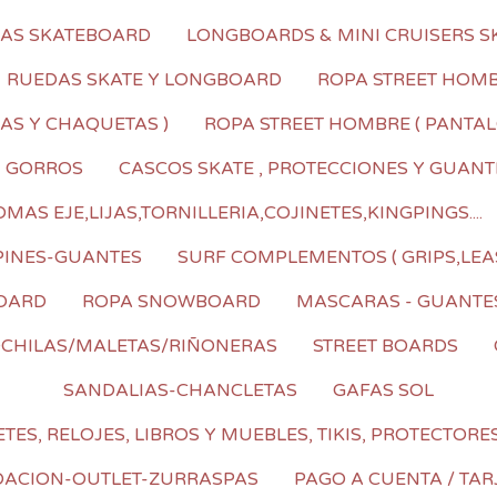
LAS SKATEBOARD
LONGBOARDS & MINI CRUISERS S
RUEDAS SKATE Y LONGBOARD
ROPA STREET HOMBR
AS Y CHAQUETAS )
ROPA STREET HOMBRE ( PANTALO
I GORROS
CASCOS SKATE , PROTECCIONES Y GUANT
AS EJE,LIJAS,TORNILLERIA,COJINETES,KINGPINGS....
PINES-GUANTES
SURF COMPLEMENTOS ( GRIPS,LEA
OARD
ROPA SNOWBOARD
MASCARAS - GUANTE
CHILAS/MALETAS/RIÑONERAS
STREET BOARDS
SANDALIAS-CHANCLETAS
GAFAS SOL
TES, RELOJES, LIBROS Y MUEBLES, TIKIS, PROTECTORE
DACION-OUTLET-ZURRASPAS
PAGO A CUENTA / TAR