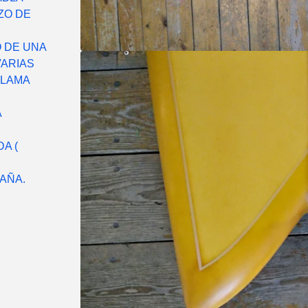
ZO DE
O DE UNA
VARIAS
LLAMA
A
A (
AÑA.