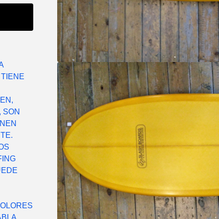
A
 TIENE
EN,
, SON
ENEN
TE.
LOS
FING
UEDE
COLORES
ABLA