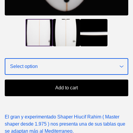
Add to cart
El gran y experimentado Shaper Hiucif Rahim ( Master
shaper desde 1.975 ) nos presenta una de sus tablas que
se adaptan más al Mediterraneo.