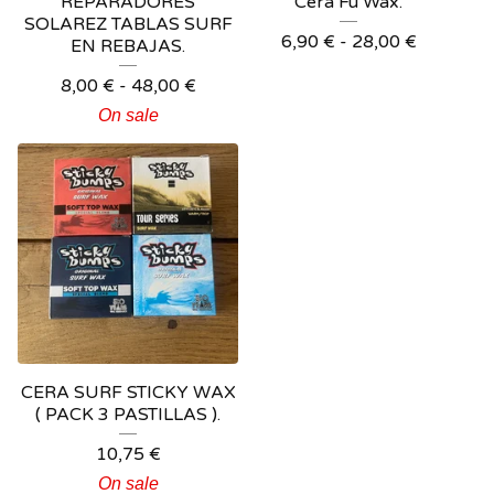
REPARADORES
Cera Fu Wax.
SOLAREZ TABLAS SURF
6,90
€
-
28,00
€
EN REBAJAS.
8,00
€
-
48,00
€
On sale
CERA SURF STICKY WAX
( PACK 3 PASTILLAS ).
10,75
€
On sale