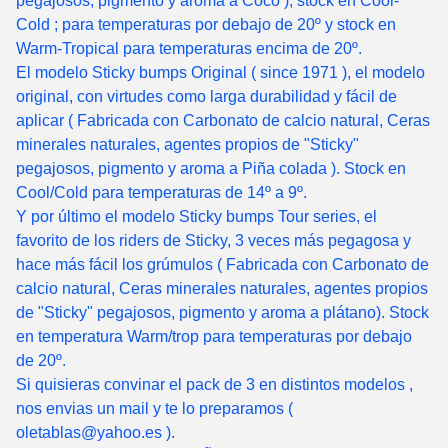
pegajosos, pigmento y aroma a Coco ), stock en Cool-
Cold ; para temperaturas por debajo de 20º y stock en
Warm-Tropical para temperaturas encima de 20º.
El modelo Sticky bumps Original ( since 1971 ), el modelo
original, con virtudes como larga durabilidad y fácil de
aplicar ( Fabricada con Carbonato de calcio natural, Ceras
minerales naturales, agentes propios de "Sticky"
pegajosos, pigmento y aroma a Piña colada ). Stock en
Cool/Cold para temperaturas de 14º a 9º.
Y por último el modelo Sticky bumps Tour series, el
favorito de los riders de Sticky, 3 veces más pegagosa y
hace más fácil los grúmulos ( Fabricada con Carbonato de
calcio natural, Ceras minerales naturales, agentes propios
de "Sticky" pegajosos, pigmento y aroma a plátano). Stock
en temperatura Warm/trop para temperaturas por debajo
de 20º.
Si quisieras convinar el pack de 3 en distintos modelos ,
nos envias un mail y te lo preparamos (
oletablas@yahoo.es
).