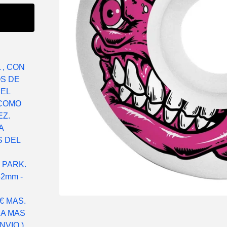
 , CON
OS DE
DEL
 COMO
Z.
A
S DEL
 PARK.
2mm -
€ MAS.
RA MAS
VIO )