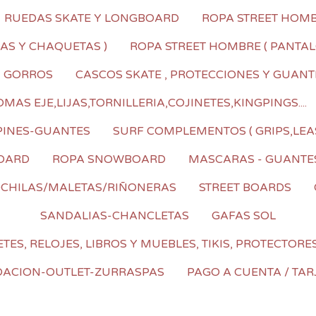
RUEDAS SKATE Y LONGBOARD
ROPA STREET HOMBR
AS Y CHAQUETAS )
ROPA STREET HOMBRE ( PANTALO
I GORROS
CASCOS SKATE , PROTECCIONES Y GUANT
AS EJE,LIJAS,TORNILLERIA,COJINETES,KINGPINGS....
PINES-GUANTES
SURF COMPLEMENTOS ( GRIPS,LEA
OARD
ROPA SNOWBOARD
MASCARAS - GUANTE
CHILAS/MALETAS/RIÑONERAS
STREET BOARDS
SANDALIAS-CHANCLETAS
GAFAS SOL
TES, RELOJES, LIBROS Y MUEBLES, TIKIS, PROTECTORE
DACION-OUTLET-ZURRASPAS
PAGO A CUENTA / TAR