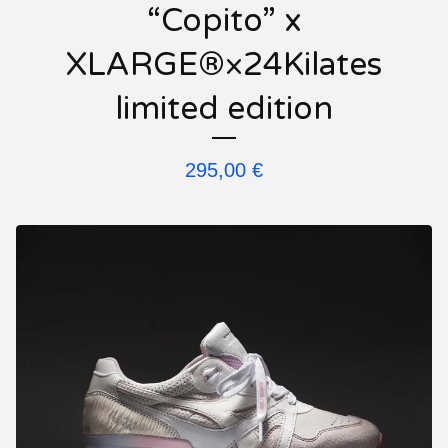
“Copito” x
XLARGE®×24Kilates
limited edition
295,00
€