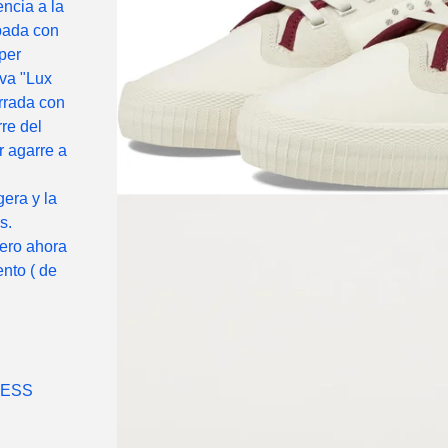
encia a la
ipada con
per
eva "Lux
orrada con
re del
r agarre a
era y la
s.
pero ahora
nto ( de
LESS