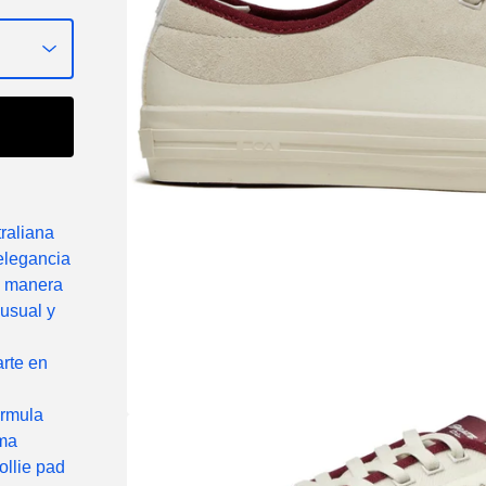
traliana
elegancia
ra manera
nusual y
arte en
ormula
oma
ollie pad