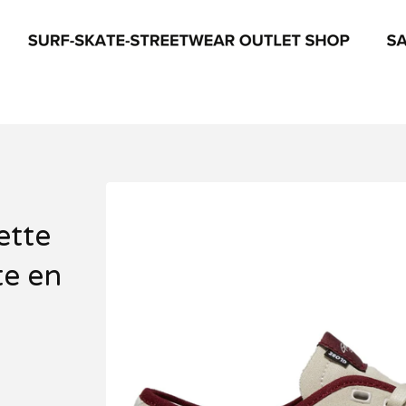
ette
e en