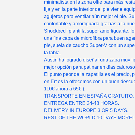
minimalista en la zona ollie para más resit
lija y en la parte interior del pie viene equ
agujeros para ventilar aún mejor el pie. Su
confortable y amortiguada gracias a la nu
Shockbed" plantilla super amortiguante, f
una fina capa de microfibra para buen agar
pie, suela de caucho Super-V con un supe
la tabla.
Austin ha logrado diseñar una zapa muy lig
mejor opción para patinar en días caluroso
El punto peor de la zapatilla es el precio, 
en Ert os la ofrecemos con un buen descue
110€ ahora a 65€ ).
TRANSPORTE EN ESPAÑA GRATUITO.
ENTREGA ENTRE 24-48 HORAS.
DELIVERY IN EUROPE 3 OR 5 DAYS.
REST OF THE WORLD 10 DAYS MORE