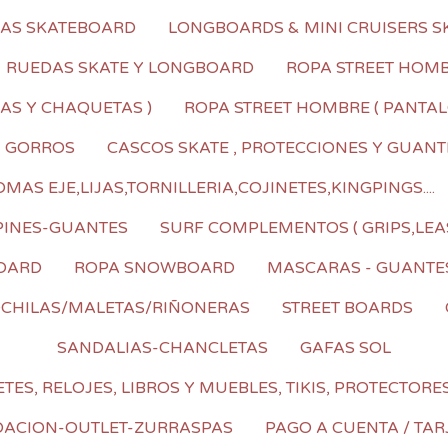
LAS SKATEBOARD
LONGBOARDS & MINI CRUISERS S
RUEDAS SKATE Y LONGBOARD
ROPA STREET HOMBR
AS Y CHAQUETAS )
ROPA STREET HOMBRE ( PANTALO
I GORROS
CASCOS SKATE , PROTECCIONES Y GUANT
AS EJE,LIJAS,TORNILLERIA,COJINETES,KINGPINGS....
PINES-GUANTES
SURF COMPLEMENTOS ( GRIPS,LEA
OARD
ROPA SNOWBOARD
MASCARAS - GUANTE
CHILAS/MALETAS/RIÑONERAS
STREET BOARDS
SANDALIAS-CHANCLETAS
GAFAS SOL
TES, RELOJES, LIBROS Y MUEBLES, TIKIS, PROTECTORE
DACION-OUTLET-ZURRASPAS
PAGO A CUENTA / TAR