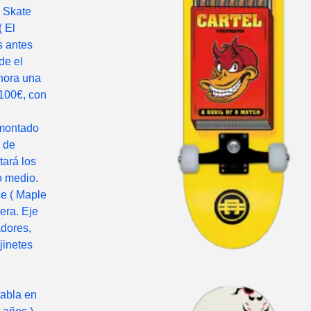
 Skate
 El
s antes
de el
hora una
 100€, con
 montado
d de
ará los
o medio.
e ( Maple
era. Eje
adores,
jinetes
tabla en