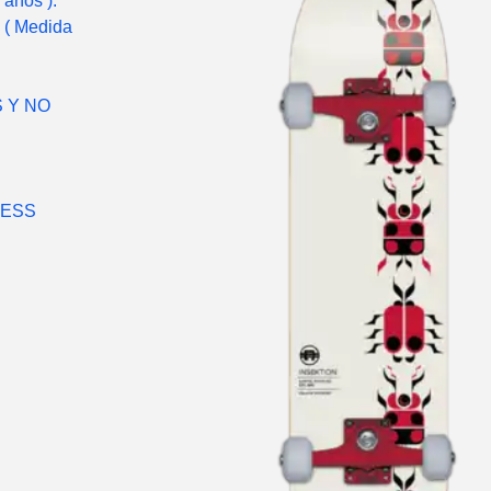
 años ).
" ( Medida
 Y NO
LESS