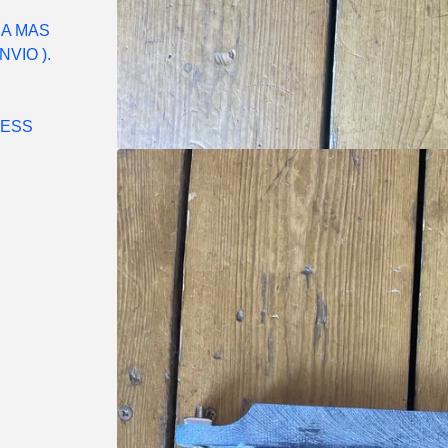
RA MAS
VIO ).
LESS