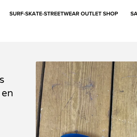
s
 en