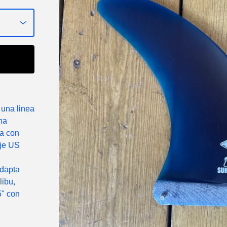
 una linea
una
da con
aje US
adapta
libu,
5" con