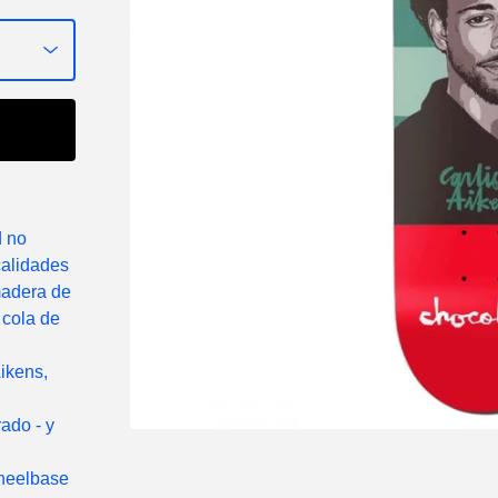
d no
calidades
madera de
 cola de
ikens,
ado - y
Wheelbase