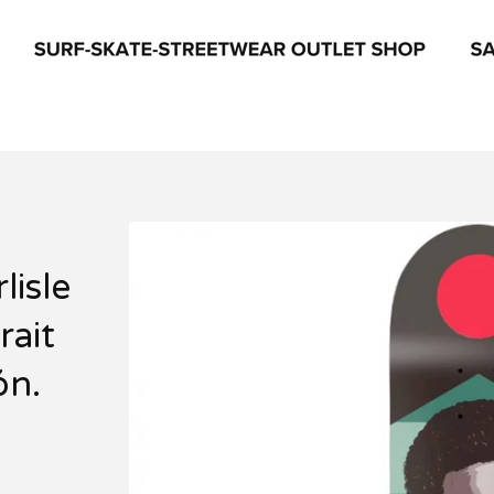
lisle
rait
ón.