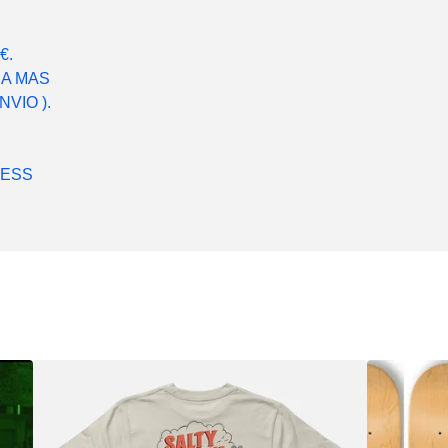
€.
RA MAS
VIO ).
LESS