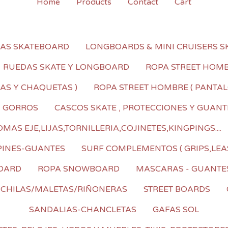
Home
Products
Contact
Cart
LAS SKATEBOARD
LONGBOARDS & MINI CRUISERS S
RUEDAS SKATE Y LONGBOARD
ROPA STREET HOMBR
AS Y CHAQUETAS )
ROPA STREET HOMBRE ( PANTALO
I GORROS
CASCOS SKATE , PROTECCIONES Y GUANT
AS EJE,LIJAS,TORNILLERIA,COJINETES,KINGPINGS....
PINES-GUANTES
SURF COMPLEMENTOS ( GRIPS,LEA
OARD
ROPA SNOWBOARD
MASCARAS - GUANTE
CHILAS/MALETAS/RIÑONERAS
STREET BOARDS
SANDALIAS-CHANCLETAS
GAFAS SOL