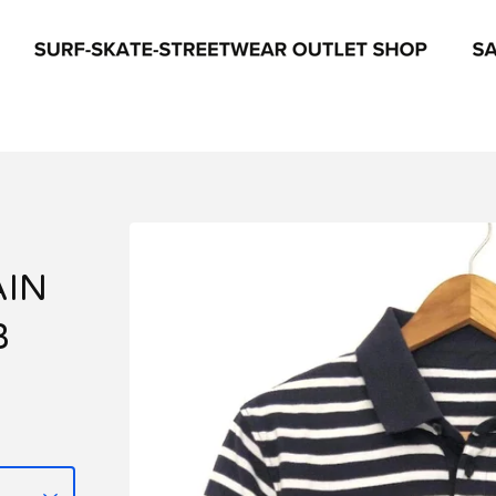
AIN
B