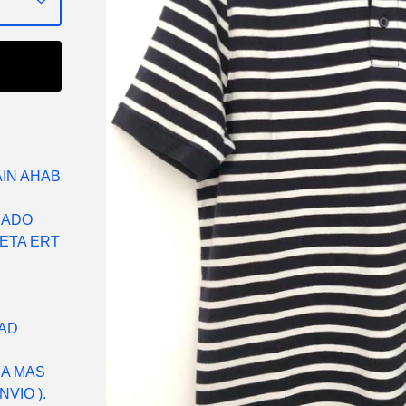
AIN AHAB
CADO
ETA ERT
DAD
RA MAS
VIO ).