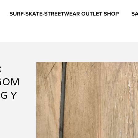
:
,GOM
NG Y