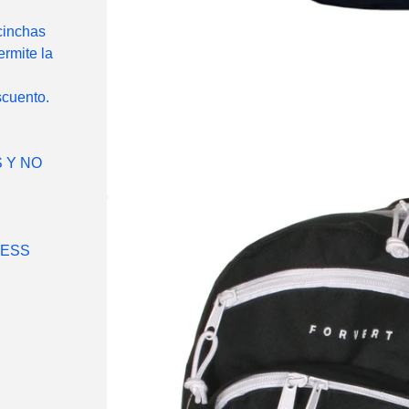
cinchas
ermite la
scuento.
 Y NO
LESS