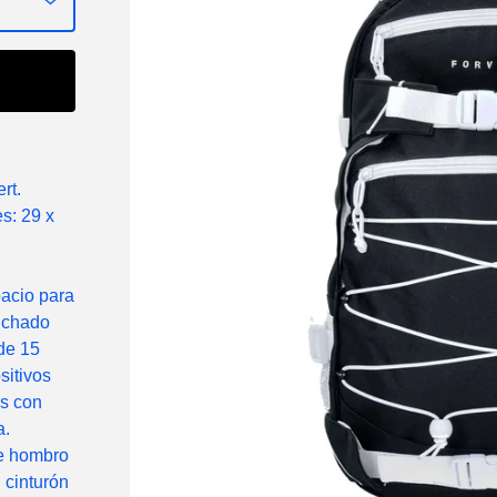
rt.
s: 29 x
pacio para
lchado
de 15
sitivos
es con
a.
de hombro
 cinturón