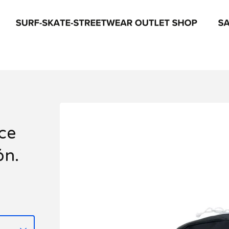
ce
ón.