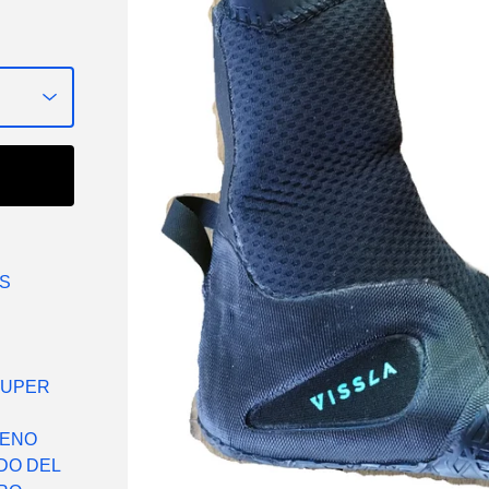
AS
S
SUPER
RENO
DO DEL