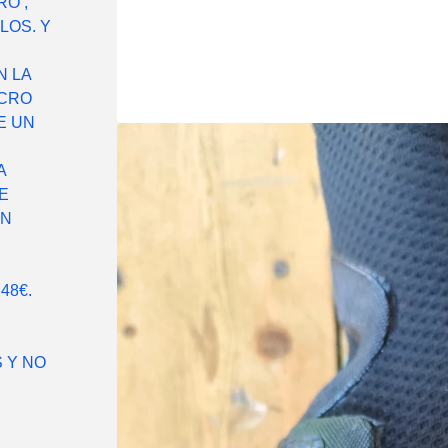
O ,
LOS. Y
N LA
LCRO
E UN
A
E
EN
48€.
 Y NO