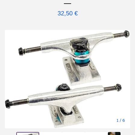
32,50
€
1
/ 6