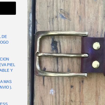
L DE
LOGO
CION
VA PIEL
ABLE Y
RA MAS
VIO ).
ESS.