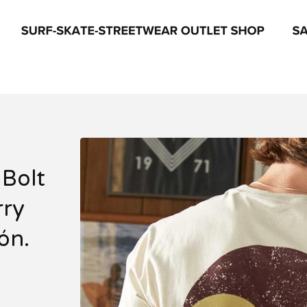
 Bolt
rry
ón.