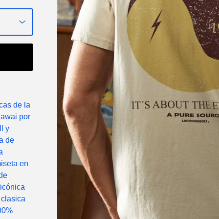
cas de la
Hawai por
l y
a de
a
iseta en
 de
 icónica
 clasica
100%