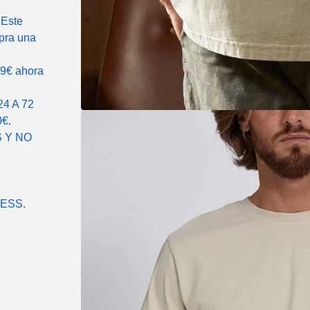
 Este
pra una
49€ ahora
4 A 72
€.
 Y NO
ESS.