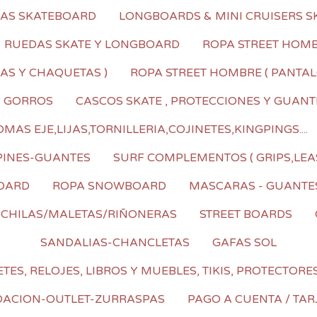
LAS SKATEBOARD
LONGBOARDS & MINI CRUISERS S
RUEDAS SKATE Y LONGBOARD
ROPA STREET HOMBR
AS Y CHAQUETAS )
ROPA STREET HOMBRE ( PANTALO
I GORROS
CASCOS SKATE , PROTECCIONES Y GUANT
AS EJE,LIJAS,TORNILLERIA,COJINETES,KINGPINGS....
PINES-GUANTES
SURF COMPLEMENTOS ( GRIPS,LEA
OARD
ROPA SNOWBOARD
MASCARAS - GUANTE
CHILAS/MALETAS/RIÑONERAS
STREET BOARDS
SANDALIAS-CHANCLETAS
GAFAS SOL
TES, RELOJES, LIBROS Y MUEBLES, TIKIS, PROTECTORE
DACION-OUTLET-ZURRASPAS
PAGO A CUENTA / TAR